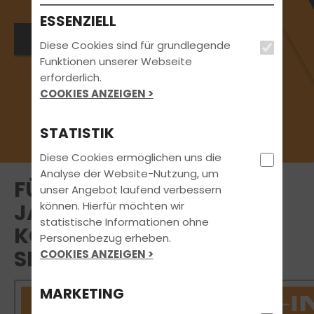
ESSENZIELL
Bewirb dich jetzt
Diese Cookies sind für grundlegende
Funktionen unserer Webseite
erforderlich.
COOKIES ANZEIGEN >
STATISTIK
Diese Cookies ermöglichen uns die
Analyse der Website-Nutzung, um
FÜHRERSCHEINREFORM?
unser Angebot laufend verbessern
können. Hierfür möchten wir
JA, ABER NICHT AUF
statistische Informationen ohne
KOSTEN UNSERER
Personenbezug erheben.
SICHERHEIT
COOKIES ANZEIGEN >
MARKETING