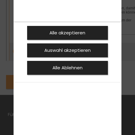
Alle akzeptieren
Auswahl akzeptieren
Alle Ablehnen
Zurück zu den News
НА РУССКОМ
SPECIAL
FAHRSCHULE
FüHRERSCHEIN
AKTUELLES
JOBS
ANMELDEN
KONTAKT
UKRAINISH