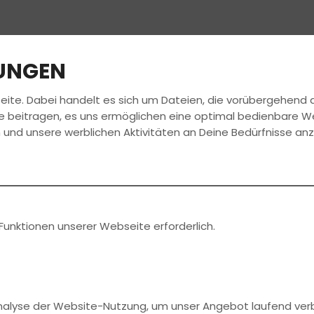
LUNGEN
eite. Dabei handelt es sich um Dateien, die vorübergehen
HULE
FÜHRERSCHEIN
AKTUELLES
JOBS
e beitragen, es uns ermöglichen eine optimal bedienbare W
 und unsere werblichen Aktivitäten an Deine Bedürfnisse an
ehrer?
ch!
Funktionen unserer Webseite erforderlich.
Analyse der Website-Nutzung, um unser Angebot laufend ver