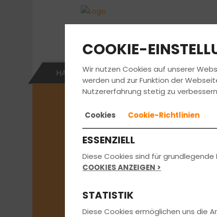
COOKIE-EINSTEL
Wir nutzen Cookies auf unserer Webs
НА РУССКОМ
SPECIAL
FAHRSC
werden und zur Funktion der Webseit
Nutzererfahrung stetig zu verbessern
Cookies
Cookie-Richtlinien
Du bist Fahrl
ESSENZIELL
Wir suchen Di
Diese Cookies sind für grundlegende 
COOKIES ANZEIGEN >
STATISTIK
Diese Cookies ermöglichen uns die 
Bewirb dich jetzt