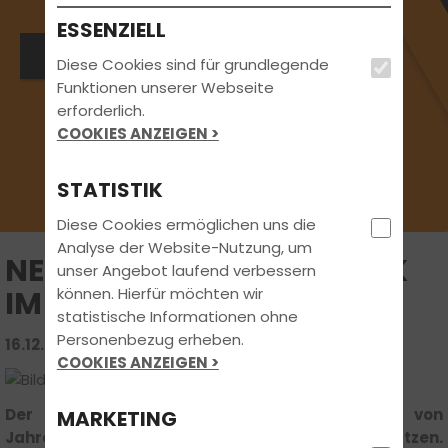
ESSENZIELL
Bewirb dich jetzt
Diese Cookies sind für grundlegende
Funktionen unserer Webseite
erforderlich.
COOKIES ANZEIGEN >
STATISTIK
Diese Cookies ermöglichen uns die
Analyse der Website-Nutzung, um
NEUES JAHR, NEUES GLÜCK
unser Angebot laufend verbessern
können. Hierfür möchten wir
IM STRASSENVERKEHR
statistische Informationen ohne
Personenbezug erheben.
16.12.2025 | FAHRSCHUL-WISSEN
COOKIES ANZEIGEN >
Der Dezember steht ganz im Zeichen von
MARKETING
Jahresrückblick, Feiertagen und neuen Vorsätzen.