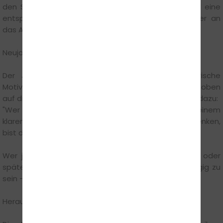
den Straßen oft ruhiger. Weniger Berufsverkehr und eine
entspanntere Atmosphäre helfen dabei, sich sicher an
das Autofahren heranzutasten.
Neujahrsmotivation nutzen – statt warten
Der Jahreswechsel steht für neue Ziele und frische
Motivation. Warum also nicht den Führerschein ganz oben
auf die Vorsatzliste setzen? Jakob Tartakowski sagt dazu:
"Wer sich im Dezember anmeldet, startet mit einem
klaren Ziel ins neue Jahr. Statt nur darüber nachzudenken,
bist du schon mitten drin."
Wer jetzt beginnt, hat beste Chancen, im Frühjahr oder
spätestens im Sommer bereits mobil und unabhängig zu
sein – perfekt für Freizeit, Ausbildung oder Beruf.
Herausforderung: Prüfungen souverän meistern