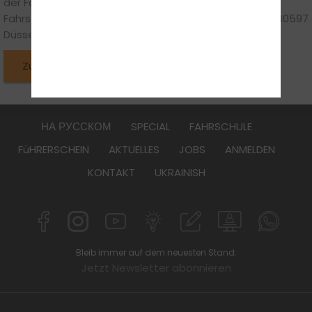
der Fahrschule:
Fahrschule Crash-Kid GmbH, Börchemstraße 24, 40597
Düsseldorf
Zurück zu den News
НА РУССКОМ
SPECIAL
FAHRSCHULE
FüHRERSCHEIN
AKTUELLES
JOBS
ANMELDEN
KONTAKT
UKRAINISH
Bleib immer auf dem neuesten Stand:
Jetzt Newsletter abonnieren