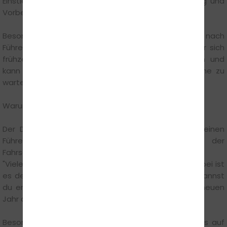
Einstieg immer ein Vorteil – denn Lernzeit, Erfahrung und
Vorbereitung lassen sich nicht ersetzen.
Besonders zum Jahreswechsel steigt die Nachfrage nach
Führerscheinplätzen erfahrungsgemäß stark an. Wer sich
frühzeitig anmeldet, vermeidet lange Wartezeiten und
kann direkt loslegen, statt Monate auf freie Termine zu
warten.
Warum du dich im Dezember anmelden solltest
Der Dezember ist ideal, um den Grundstein für deinen
Führerschein zu legen. Jakob Tartakowski von der
Fahrschule Crash-Kid GmbH in Düsseldorf erklärt:
"Viele denken im Dezember nur an Weihnachten, dabei ist
es der perfekte Zeitpunkt zur Anmeldung. Theorie kannst
du entspannt über die Feiertage lernen – und im neuen
Jahr direkt mit den Fahrstunden starten."
Besonders praktisch: Zwischen den Feiertagen ist es auf